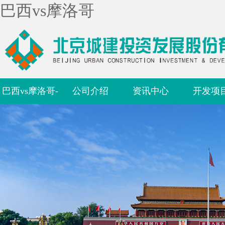
巴西vs摩洛哥
巴西vs摩洛哥-
公司介绍
资讯中心
开发项
世界杯