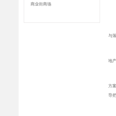
商业街商场
与
地
方案
导